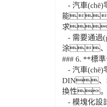
- 汽車(ch
能
求
- 需要通過
涂、
### 6. **
- 汽車(ch
DIN
換性
- 模塊化設