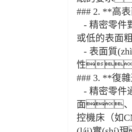
### 2. **高
- 精密零件
或低的表面粗
- 表面質(
性
### 3. **
- 精密零件
面
控機床（如CNC
(lái)實(shí