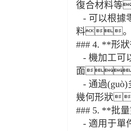
復合材料等
- 可以根據
料
### 4. **形
- 機加工可
面
- 通過(gu
幾何形狀
### 5. **批
- 適用于單