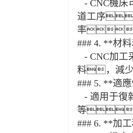
- CNC機床
道工序
率
### 4. **
- CNC加
料，減
### 5. **適
- 適用于復
等
### 6. **