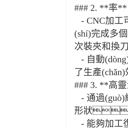
### 2. **率**
- CNC加工可
(shí)完成
次裝夾和換刀的
- 自動(d
了生產(chǎ
### 3. **高
- 通過(gu
形狀
- 能夠加工