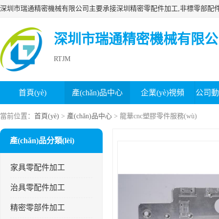
深圳市瑞通精密機械有限公
RTJM
首頁(yè)
產(chǎn)品中心
企業(yè)視頻
公司動(d
榮譽(yù)認證
企業(yè)文化
組織結構
分
當前位置：
首頁(yè)
>
產(chǎn)品中心
> 龍華cnc塑膠零件服務(wù)
產(chǎn)品分類(lèi)
家具零配件加工
治具零配件加工
精密零部件加工