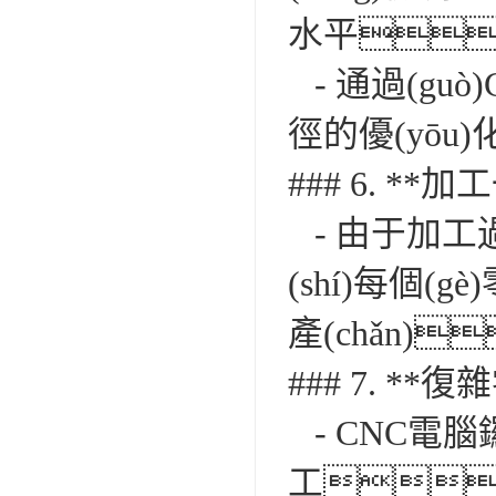
水平
- 通過(gu
徑的優(yō
### 6. **
- 由于加工過
(shí)每個
產(chǎn)
### 7. *
- CNC電腦鑼
工