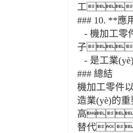
工、
### 10. **
- 機加工零
子
- 是工業(y
### 總結
機加工零件
造業(yè)
高
替代