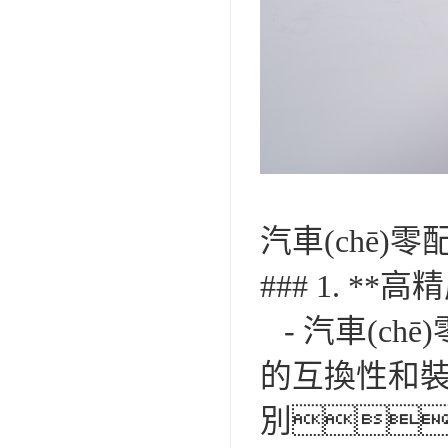
汽車(chē)零
### 1. **
- 汽車(c
的互換性和
別，