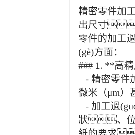
精密零件加工
出尺寸
零件的加工過(
(gè)方面：
### 1. **高
- 精密零件
微米（μm）
- 加工過(
狀、
紙的要求