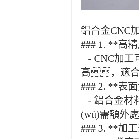
鋁合金CNC加
### 1. **高
- CNC加工
高，適
### 2. **表
- 鋁合金材
(wú)需額
### 3. **