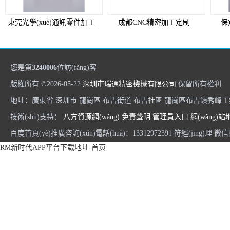
東莞光學(xué)通訊零件加工
成都CNC精密加工定制
保
您是第
3240006
位訪(fǎng)客
版權所有 ©2026-05-22
深圳市瑞通精密機械有限公司
保留所有權利.
地址：廣東省 深圳市 龍崗區 布吉街道 布吉社區 龍崗區布吉鎮秀峰工業(
技術(shù)支持：
八方資源網(wǎng)
免責聲明
管理員入口
網(wǎng)站
百度首頁(yè)推廣咨詢(xún)電話(huà)：13312972391 符經(jīng)理 微
RM新时代APP平台下载地址-首页
北京零配件機加工
北京機加工定制