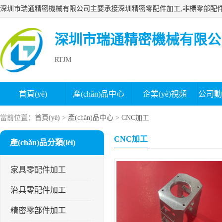
深圳市瑞通精密機械有限公
RTJM
首頁(yè)
產(chǎn)品中心
企業(yè)視頻
公司動(d
榮譽(yù)認證
企業(yè)文化
組織結構
分
當前位置：
首頁(yè)
>
產(chǎn)品中心
>
CNC加工
CNC加工
產(chǎn)品分類(lèi)
家具零配件加工
治具零配件加工
精密零部件加工