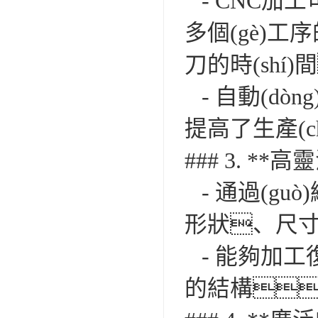
- CNC加工可以
多個(gè)
刀的時(shí
- 自動(d
提高了生產(c
### 3. **高
- 通過(gu
形狀、尺
- 能夠加工
的結構