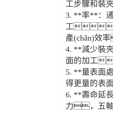
工步驟和裝
3. **率**
工
產(chǎn)
4. **減少
面的加工
5. **量表
得更量的表
6. **壽命延
力，五軸