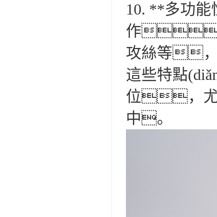
10. **多
作
攻絲等
這些特點(di
位，尤
中。