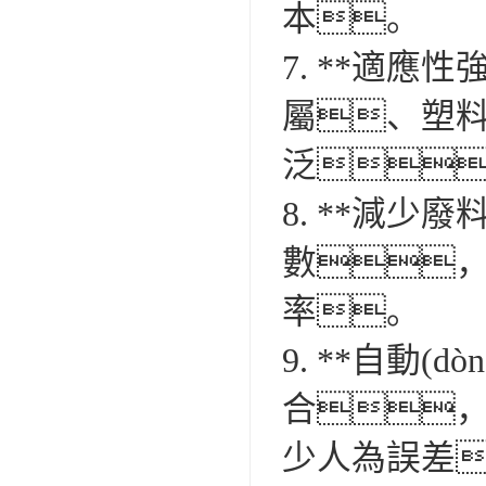
本。
7. **適
屬、塑
泛
8. **減少廢
數
率。
9. **自動
合，實
少人為誤差