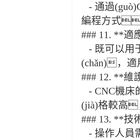
- 通過(gu
編程方式
### 11. **
- 既可以用
(chǎn)
### 12. *
- CNC機
(jià)格
### 13. **
- 操作人員