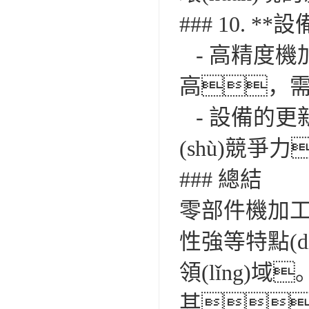
### 10. *
- 高精度機
高，
- 設備的更
(shù)競爭力
### 總結
零部件機加
性強等特點(d
領(lǐng
其、