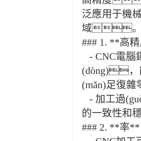
泛應用于機械
域。其
### 1. **高
- CNC電
(dòng)
(mǎn)足
- 加工過(g
的一致性和
### 2. **率**