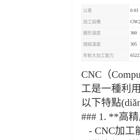
公差
0.03
加工設備
CN
變形溫度
360
燒結溫度
305
年較大加工能力
6522
CNC（Compu
工是一種利用計
以下特點(diǎ
### 1. **高
- CNC加工