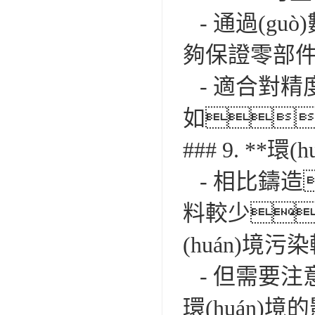
- 通過(gu
夠保證零部
- 適合對精
如
### 9. **環
- 相比鑄造
料較少
(huán)境
- 但需要注
環(huán)