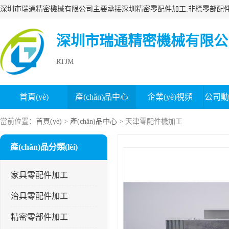
深圳市瑞通精密機械有限公
RTJM
首頁(yè)
產(chǎn)品中心
企業(yè)視頻
公司動(d
榮譽(yù)認證
企業(yè)文化
組織結構
分
當前位置：
首頁(yè)
>
產(chǎn)品中心
> 天津零配件機加工
產(chǎn)品分類(lèi)
家具零配件加工
治具零配件加工
精密零部件加工