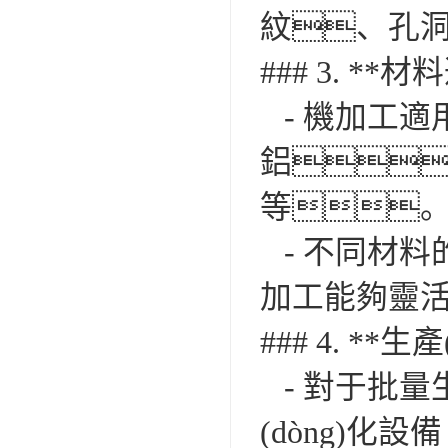
紋、孔
### 3. **
- 機加工適
鋁
等
- 不同材料
加工能夠靈
### 4. **生
- 對于批量生
(dòng)化