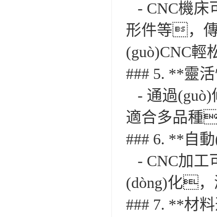
- CNC機
形件等，傳
(guò)CN
### 5. **靈
- 通過(gu
適合多品種、
### 6. **自
- CNC加工
(dòng)化
### 7. **