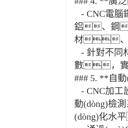
### 4. *
- CNC電
鋁、鋼
材
- 針對不同
數，實(
### 5. **
- CNC加工
動(dòng)
(dòng)化