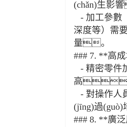
(chǎn)生影
- 加工參數
深度等）需要優
量。
### 7. **高
- 精密零件
高
- 對操作人
(jīng)過(g
### 8. **廣