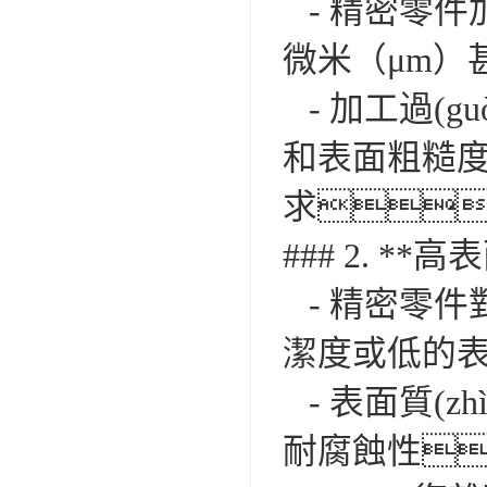
- 精密零件
微米（μm）
- 加工過(
和表面粗糙
求
### 2. **高
- 精密零件
潔度或低的表
- 表面質(
耐腐蝕性