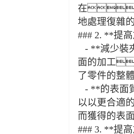
在、
地處理復雜
### 2. **
- **減少
面的加工
了零件的整
- **的表面
以以更合適的
而獲得的表面質
### 3. **