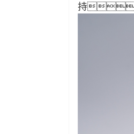
持