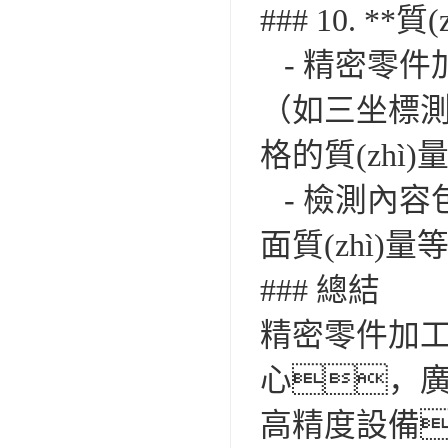
### 10. **
- 精密零件
（如三坐標測量
格的質(zhì
- 檢測內容
面質(zhì)量
### 總結
精密零件加工
心，廣泛
高精度設備