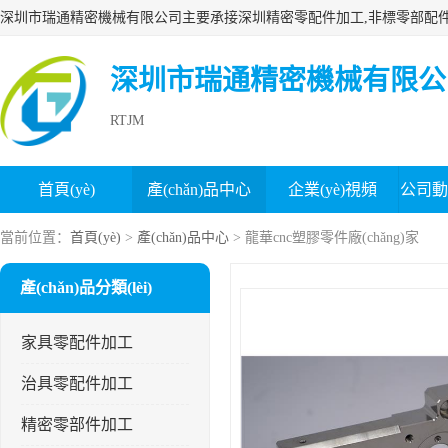
深圳市瑞通精密機械有限公
RTJM
首頁(yè)
產(chǎn)品中心
企業(yè)視頻
公司動(d
榮譽(yù)認證
企業(yè)文化
組織結構
分
當前位置：
首頁(yè)
>
產(chǎn)品中心
> 龍華cnc塑膠零件廠(chǎng)家
產(chǎn)品分類(lèi)
家具零配件加工
治具零配件加工
精密零部件加工