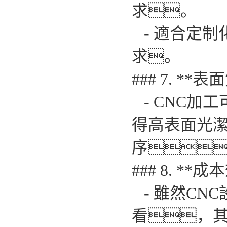
求。
- 適合定制化
求。
### 7. **表
- CNC加工
得高表面光
序
### 8. **
- 雖然CNC
看，其