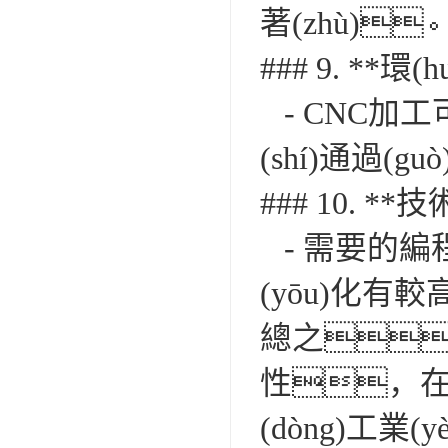
著(zhù)
### 9. **環(
- CNC加
(shí)通過
### 10. **
- 需要的編
(yōu)化有
總之
性，在
(dòng)工業