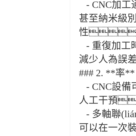
- CNC加工
甚至納米級
性
- 重復加工
減少人為誤
### 2. **率**
- CNC設
人工干預
- 多軸聯(l
可以在一次裝