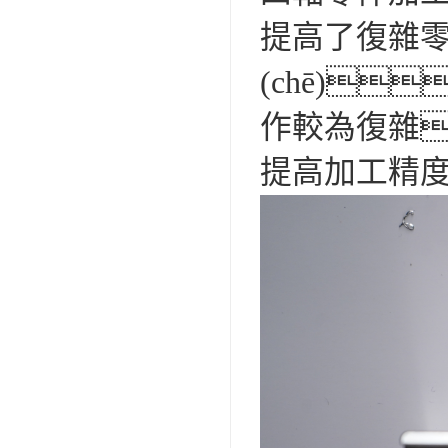
提高了復雜
(chē)
作較為復雜
提高加工精度方