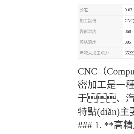
公差
0.03
加工設備
CN
變形溫度
360
燒結溫度
305
年較大加工能力
6522
CNC（Compu
密加工是一種
于、汽車
特點(diǎn
### 1. **高