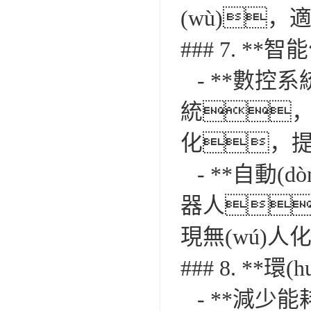
(wù)，
### 7. **智
- **數控系
統，支
化，提
- **自動(
器人、
現無(wú)人化
### 8. **環(
- **減少能