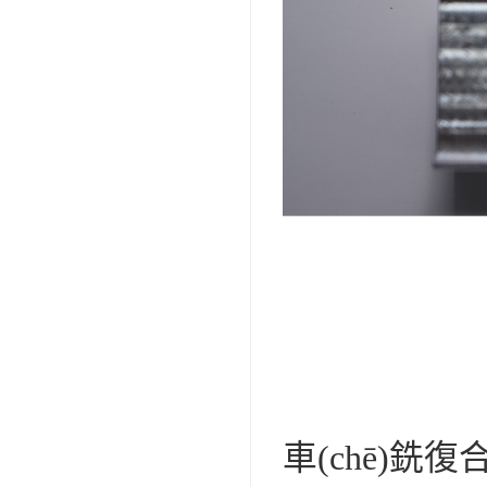
車(chē)銑