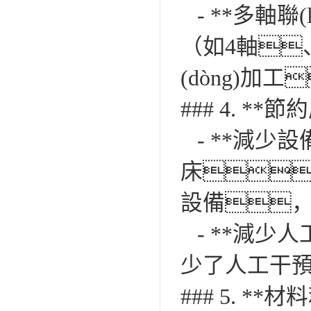
- **多軸聯(
（如4軸、
(dòng)
### 4. **節
- **減少設
床
設備
- **減少人
少了人工干
### 5. **