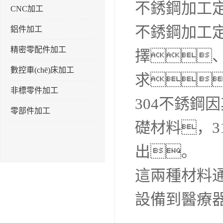
不銹鋼加工
CNC加工
不銹鋼加工定
鋁件加工
精密零配件加工
擇、加
數控車(chē)床加工
求
非標零件加工
304不銹鋼
零部件加工
礎材料，3
出。
這兩種材料通
設備到醫療