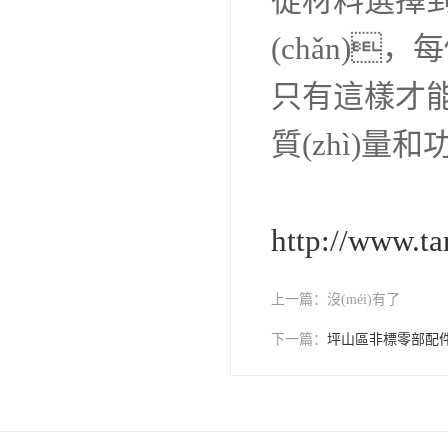
從材料選擇
(chǎn)
只有這樣才能保
質(zhì)
http://www.t
上一篇：
沒(méi)有了
下一篇：
坪山區非標零部配