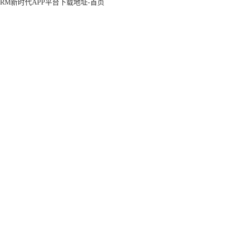
RM新时代APP平台下载地址-首页
北京零配件機加工
北京機加工定制