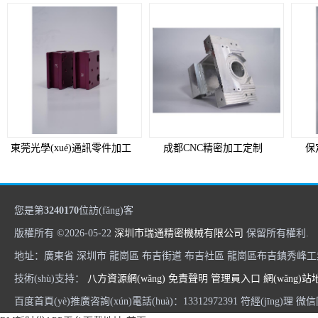
東莞光學(xué)通訊零件加工
成都CNC精密加工定制
保
您是第
3240170
位訪(fǎng)客
版權所有 ©2026-05-22
深圳市瑞通精密機械有限公司
保留所有權利.
地址：廣東省 深圳市 龍崗區 布吉街道 布吉社區 龍崗區布吉鎮秀峰工業(
技術(shù)支持：
八方資源網(wǎng)
免責聲明
管理員入口
網(wǎng)站
百度首頁(yè)推廣咨詢(xún)電話(huà)：13312972391 符經(jīng)理 微